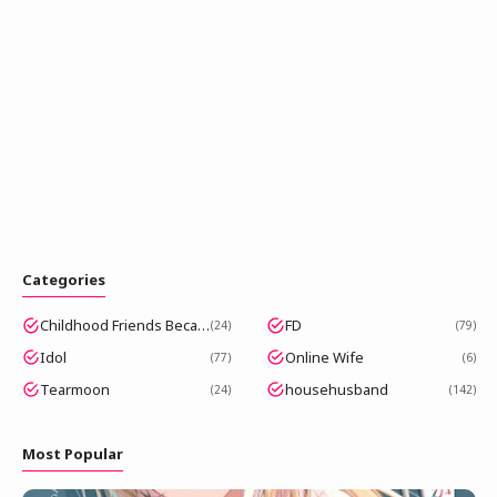
Categories
Childhood Friends Became Popular Idols
FD
24
79
Idol
Online Wife
77
6
Tearmoon
househusband
24
142
Most Popular