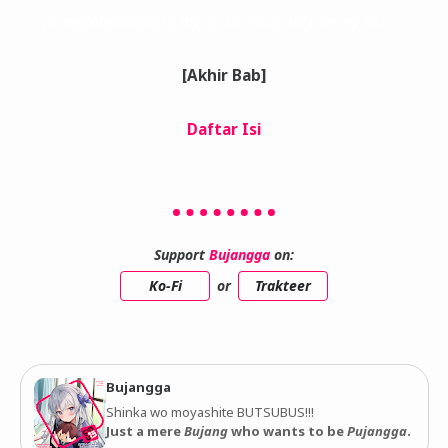
pemudatunawisata.my.id. so, read only on my site)"~
[Akhir Bab]
Daftar Isi
Support
Bujangga
on:
Ko-Fi
or
Trakteer
Bujangga
Shinka wo moyashite BUTSUBUS!!!
Just a mere
Bujang
who wants to be
Pujangga
.