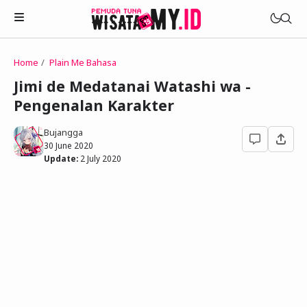
Home
Plain Me Bahasa
Novels
Jimi de Medatanai Watashi wa -
My Wife in The Web Game
Pengenalan Karakter
Treat Me a Ko-Fi
Househusband and Idol
Trakteer Aku
Bujangga
Telegram Channel
30 June 2020
Childhood Friend Idols
Update:
2 July 2020
Facebook Fanpage
Online Wife
Novel 1
Novel 2