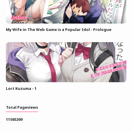
My Wife in The Web Game is a Popular Idol - Prologue
Lort Kuzuma - 1
Total Pageviews
1
1
5
6
5
2
6
9