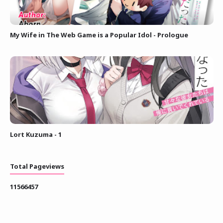
My Wife in The Web Game is a Popular Idol - Prologue
Lort Kuzuma - 1
Total Pageviews
1
1
5
6
6
4
5
7