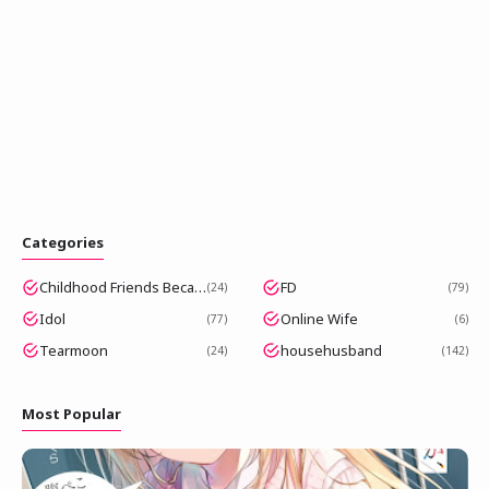
Categories
Childhood Friends Became Popular Idols
FD
24
79
Idol
Online Wife
77
6
Tearmoon
househusband
24
142
Most Popular