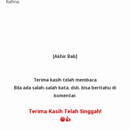
Rafina.
~"(This is a Translation Content of
pemudatunawisata.my.id. so, read only on my site)"~
[Akhir Bab]
Terima kasih telah membaca
Bila ada salah-salah kata, dsb. bisa beritahu di
komentar.
Terima Kasih Telah Singgah!
😁👍