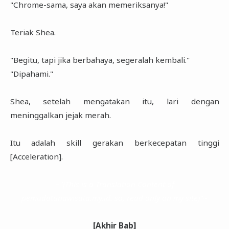
"Chrome-sama, saya akan memeriksanya!"
Teriak Shea.
"Begitu, tapi jika berbahaya, segeralah kembali."
"Dipahami."
Shea, setelah mengatakan itu, lari dengan
meninggalkan jejak merah.
Itu adalah skill gerakan berkecepatan tinggi
[Acceleration].
~"(This is a Translation Content of
pemudatunawisata.my.id. so, read only on my site)"~
[Akhir Bab]