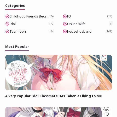
Categories
Childhood Friends Became Popular Idols
FD
24
79
Idol
Online Wife
77
6
Tearmoon
househusband
24
142
Most Popular
A Very Popular Idol Classmate Has Taken a Liking to Me