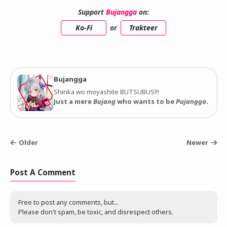
Support
Bujangga
on:
Ko-Fi
or
Trakteer
Bujangga
Shinka wo moyashite BUTSUBUS!!!
Just a mere
Bujang
who wants to be
Pujangga
.
Older
Newer
Post A Comment
Free to post any comments, but...
Please don't spam, be toxic, and disrespect others.