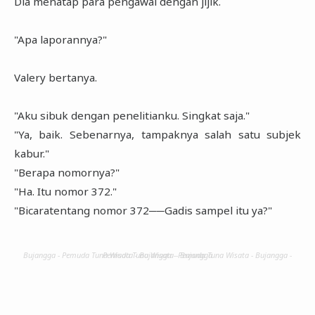
Dia menatap para pengawal dengan jijik.
"Apa laporannya?"
Valery bertanya.
"Aku sibuk dengan penelitianku. Singkat saja."
"Ya, baik. Sebenarnya, tampaknya salah satu subjek
kabur."
"Berapa nomornya?"
"Ha. Itu nomor 372."
"Bicaratentang nomor 372──Gadis sampel itu ya?"
Bujangga - Pemuda Tuna Wisata - Bujangga - Pemuda Tuna Wisata - Bujangga - Pemuda Tuna Wisata - Bujangga