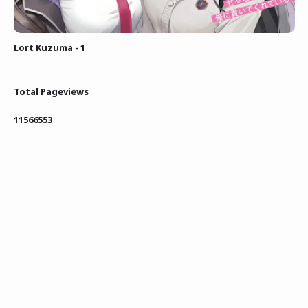
Lort Kuzuma - 1
Total Pageviews
1
1
5
6
6
5
5
3