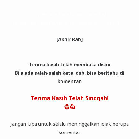
~"(This is a Translation Content of
pemudatunawisata.my.id. so, read only on my site)"~
[Akhir Bab]
Terima kasih telah membaca disini
Bila ada salah-salah kata, dsb. bisa beritahu di
komentar.
Terima Kasih Telah Singgah!
😁👍
Jangan lupa untuk selalu meninggalkan jejak berupa
komentar