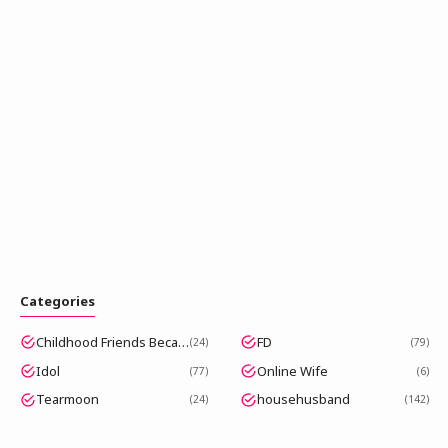
Categories
Childhood Friends Became Popular Idols
FD
24
79
Idol
Online Wife
77
6
Tearmoon
househusband
24
142