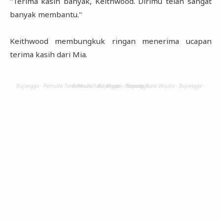
"Terima kasih banyak, Keithwood. Dirimu telah sangat
banyak membantu."
Keithwood membungkuk ringan menerima ucapan
terima kasih dari Mia.
Bujangga - Pemuda Tuna Wisata - Bujangga - Pemuda Tuna Wisata - Bujangga - Pemuda Tuna Wisata - Bujangga