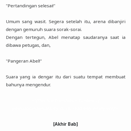
"Pertandingan selesai!"
Umum sang wasit. Segera setelah itu, arena dibanjiri
dengan gemuruh suara sorak-sorai.
Dengan tertegun, Abel menatap saudaranya saat ia
dibawa petugas, dan,
"Pangeran Abel!"
Suara yang ia dengar itu dari suatu tempat membuat
bahunya mengendur.
~"(This is a Translation Content of
pemudatunawisata.my.id. so, read only on my site)"~
[Akhir Bab]