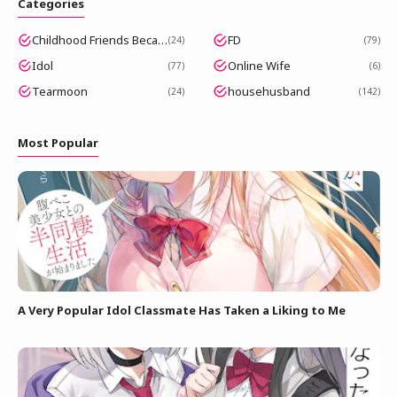
Categories
Childhood Friends Became Popular Idols
FD
24
79
Idol
Online Wife
77
6
Tearmoon
househusband
24
142
Most Popular
A Very Popular Idol Classmate Has Taken a Liking to Me