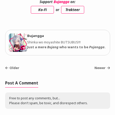
Support
Bujangga
on:
Ko-Fi
or
Trakteer
Bujangga
Shinka wo moyashite BUTSUBUS!!!
Just a mere
Bujang
who wants to be
Pujangga
.
Older
Newer
Post A Comment
Free to post any comments, but...
Please don't spam, be toxic, and disrespect others.