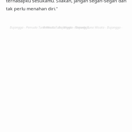
terhadapku sesukamu. Silakan, jangan segan-segan dan
tak perlu menahan diri."
Bujangga - Pemuda Tuna Wisata - Bujangga - Pemuda Tuna Wisata - Bujangga - Pemuda Tuna Wisata - Bujangga